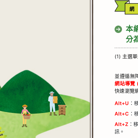
本
分
(1) 主選
並遵循無
網站導覽 (Si
快速瀏覽
Alt+U
：
Alt+C
：
Alt+Z
：
訊。