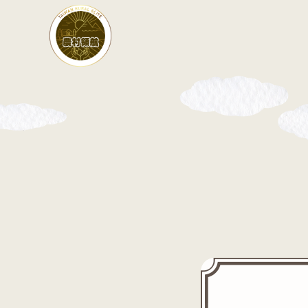
:::
:::