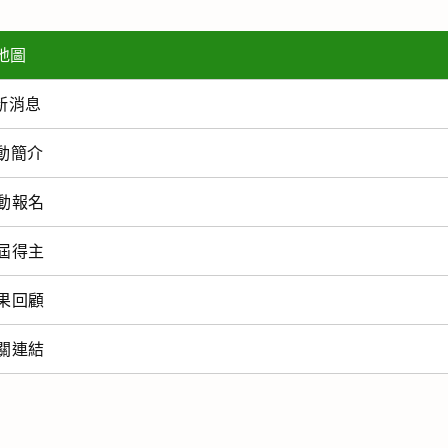
地圖
新消息
動簡介
動報名
屆得主
果回顧
關連結